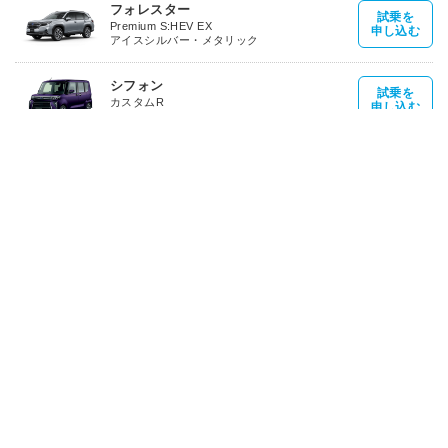
フォレスター
試乗を
Premium S:HEV EX
申し込む
アイスシルバー・メタリック
シフォン
試乗を
カスタムR
申し込む
クールバイオレットクリスタルシャイン
クロストレック
試乗を
Limited
申し込む
サンドデューン・パール
クロストレック
試乗を
Premium S:HEV EX
申し込む
クリスタルホワイト・パール
レックス
試乗を
Z
申し込む
スムースグレーマイカメタリック
トレイルシーカー
試乗を
ET-HS
申し込む
サファイアブルー・パール