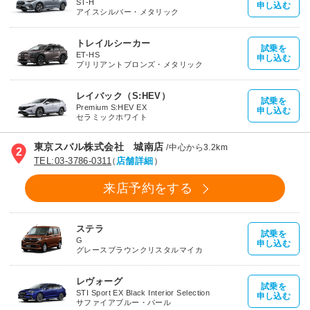
ST-H
申し込む
アイスシルバー・メタリック
トレイルシーカー
試乗を
ET-HS
申し込む
ブリリアントブロンズ・メタリック
レイバック（S:HEV）
試乗を
Premium S:HEV EX
申し込む
セラミックホワイト
東京スバル株式会社 城南店
/
中心から3.2km
2
TEL:03-3786-0311
（
店舗詳細
）
来店予約をする
ステラ
試乗を
G
申し込む
グレースブラウンクリスタルマイカ
レヴォーグ
試乗を
STI Sport EX Black Interior Selection
申し込む
サファイアブルー・パール