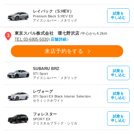
レイバック（S:HEV）
試乗を
Premium Black S:HEV EX
申し込む
アイスシルバー・メタリック
東京スバル株式会社 環七野沢店
/
中心から4.2km
3
TEL:03-6805-5030
（
店舗詳細
）
来店予約をする
SUBARU BRZ
試乗を
STI Sport
申し込む
アイスシルバー・メタリック
レヴォーグ
試乗を
STI Sport EX Black Interior Selection
申し込む
セラミックホワイト
フォレスター
試乗を
SPORT EX
申し込む
クリスタルブラック・シリカ